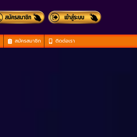
น
สมัครสมาชิก
ติดต่อเรา